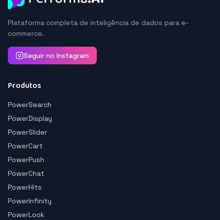
Plataforma completa de inteligência de dados para e-
commerce.
Seguir no Instagram
Produtos
PowerSearch
PowerDisplay
PowerSlider
PowerCart
PowerPush
PowerChat
PowerHits
PowerInfinity
PowerLook