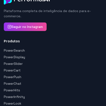
Plataforma completa de inteligência de dados para e-
commerce.
Seguir no Instagram
Produtos
PowerSearch
PowerDisplay
PowerSlider
PowerCart
PowerPush
PowerChat
PowerHits
PowerInfinity
PowerLook