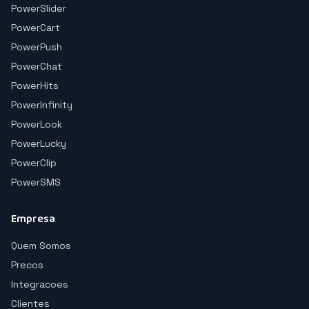
PowerSlider
PowerCart
PowerPush
PowerChat
PowerHits
PowerInfinity
PowerLook
PowerLucky
PowerClip
PowerSMS
Empresa
Quem Somos
Precos
Integracoes
Clientes