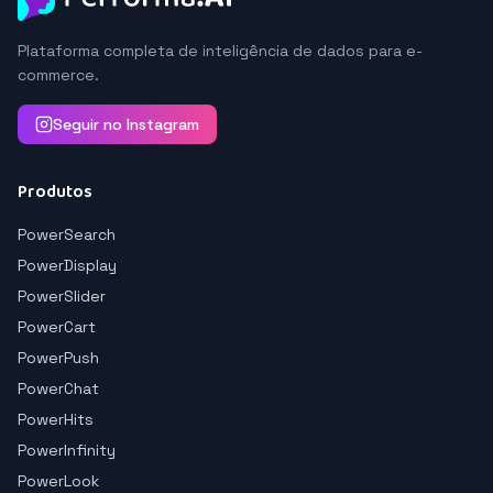
Plataforma completa de inteligência de dados para e-
commerce.
Seguir no Instagram
Produtos
PowerSearch
PowerDisplay
PowerSlider
PowerCart
PowerPush
PowerChat
PowerHits
PowerInfinity
PowerLook