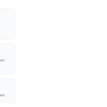
por
or.