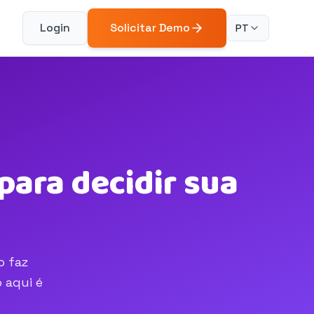
Login
Solicitar Demo
PT
ara decidir sua
o faz
 aqui é