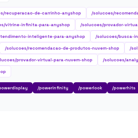
es/recuperacao-de-carrinho-anyshop
/solucoes/recomend
es/vitrine-infinita-para-anyshop
/solucoes/provador-virtu
atendimento-inteligente-para-anyshop
/solucoes/busca-i
/solucoes/recomendacao-de-produtos-nuvem-shop
/so
olucoes/provador-virtual-para-nuvem-shop
/solucoes/anal
hop
powerdisplay
/powerinfinity
/powerlook
/powerhits