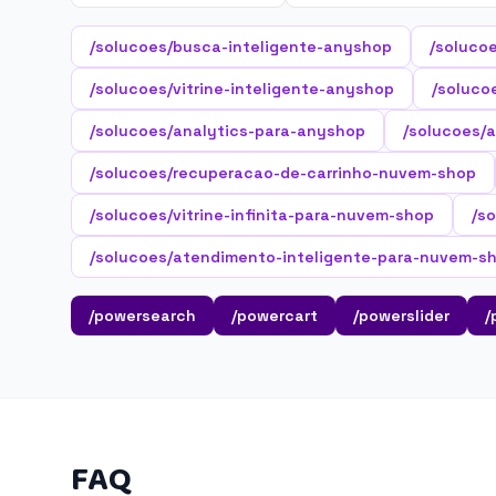
/solucoes/busca-inteligente-anyshop
/soluco
/solucoes/vitrine-inteligente-anyshop
/soluco
/solucoes/analytics-para-anyshop
/solucoes/
/solucoes/recuperacao-de-carrinho-nuvem-shop
/solucoes/vitrine-infinita-para-nuvem-shop
/s
/solucoes/atendimento-inteligente-para-nuvem-s
/powersearch
/powercart
/powerslider
/
FAQ