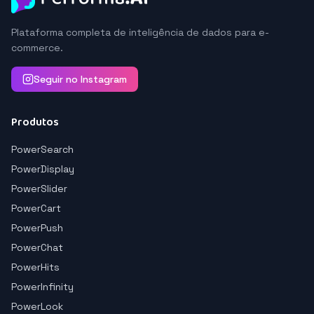
Plataforma completa de inteligência de dados para e-
commerce.
Seguir no Instagram
Produtos
PowerSearch
PowerDisplay
PowerSlider
PowerCart
PowerPush
PowerChat
PowerHits
PowerInfinity
PowerLook