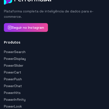
Plataforma completa de inteligência de dados para e-
commerce.
Seguir no Instagram
Produtos
PowerSearch
PowerDisplay
PowerSlider
PowerCart
PowerPush
PowerChat
PowerHits
PowerInfinity
PowerLook