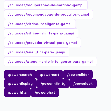
/solucoes/recuperacao-de-carrinho-yampi
/solucoes/recomendacao-de-produtos-yampi
/solucoes/vitrine-inteligente-yampi
/solucoes/vitrine-infinita-para-yampi
/solucoes/provador-virtual-para-yampi
/solucoes/analytics-para-yampi
/solucoes/atendimento-inteligente-para-yampi
/powersearch
/powercart
/powerslider
/powerdisplay
/powerinfinity
/powerlook
/powerhits
/powerchat