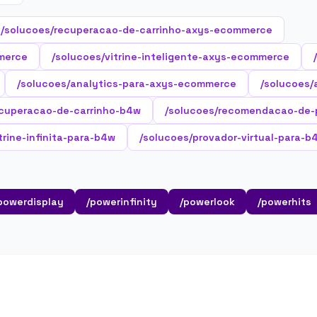
/solucoes/recuperacao-de-carrinho-axys-ecommerce
merce
/solucoes/vitrine-inteligente-axys-ecommerce
/solucoes/analytics-para-axys-ecommerce
/solucoes/
ecuperacao-de-carrinho-b4w
/solucoes/recomendacao-de-
trine-infinita-para-b4w
/solucoes/provador-virtual-para-b
powerdisplay
/powerinfinity
/powerlook
/powerhits