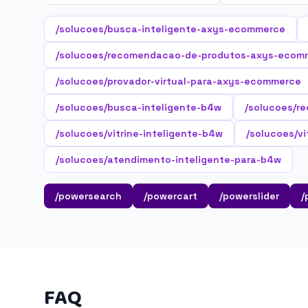
/solucoes/busca-inteligente-axys-ecommerce
/solucoes/recomendacao-de-produtos-axys-ecom
/solucoes/provador-virtual-para-axys-ecommerce
/solucoes/busca-inteligente-b4w
/solucoes/r
/solucoes/vitrine-inteligente-b4w
/solucoes/vi
/solucoes/atendimento-inteligente-para-b4w
/powersearch
/powercart
/powerslider
/
FAQ