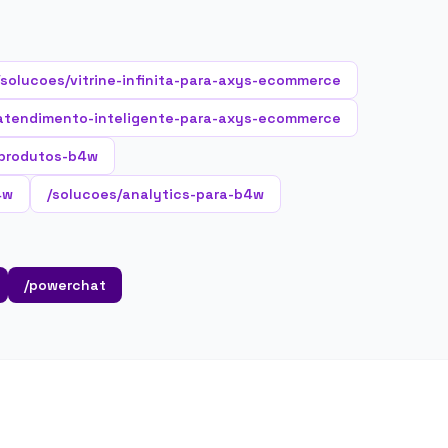
/solucoes/vitrine-infinita-para-axys-ecommerce
atendimento-inteligente-para-axys-ecommerce
produtos-b4w
4w
/solucoes/analytics-para-b4w
/powerchat