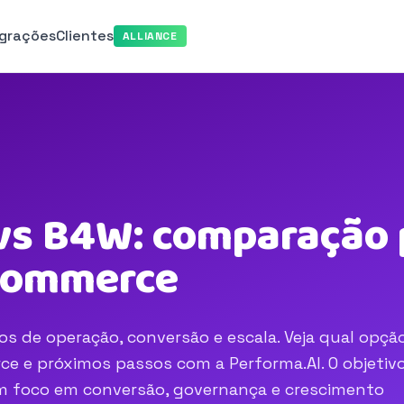
egrações
Clientes
ALLIANCE
s B4W: comparação p
-commerce
 de operação, conversão e escala. Veja qual opçã
e e próximos passos com a Performa.AI. O objetivo
com foco em conversão, governança e crescimento