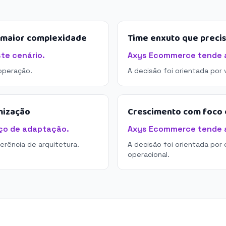
e maior complexidade
Time enxuto que preci
te cenário.
Axys Ecommerce tende a 
operação.
A decisão foi orientada por
mização
Crescimento com foco e
ço de adaptação.
Axys Ecommerce tende a 
derência de arquitetura.
A decisão foi orientada por 
operacional.