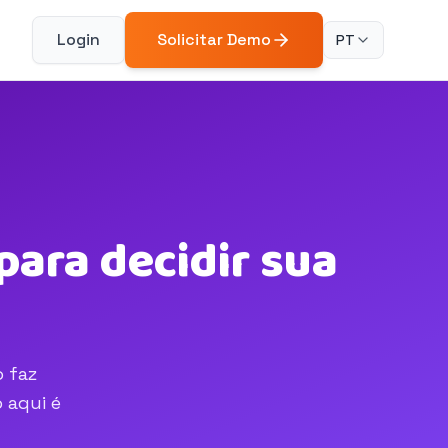
Login
Solicitar Demo
PT
ara decidir sua
o faz
 aqui é