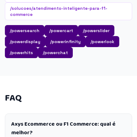
/solucoes/atendimento-inteligente-para-f1-
commerce
/powersearch
/powercart
/powerslider
/powerdisplay
/powerinfinity
/powerlook
/powerhits
/powerchat
FAQ
Axys Ecommerce ou F1 Commerce: qual é
melhor?