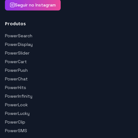
Seguir no Instagram
Produtos
PowerSearch
PowerDisplay
PowerSlider
PowerCart
PowerPush
PowerChat
PowerHits
PowerInfinity
PowerLook
PowerLucky
PowerClip
PowerSMS