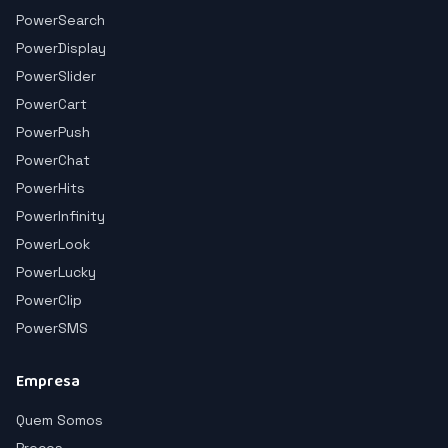
PowerSearch
PowerDisplay
PowerSlider
PowerCart
PowerPush
PowerChat
PowerHits
PowerInfinity
PowerLook
PowerLucky
PowerClip
PowerSMS
Empresa
Quem Somos