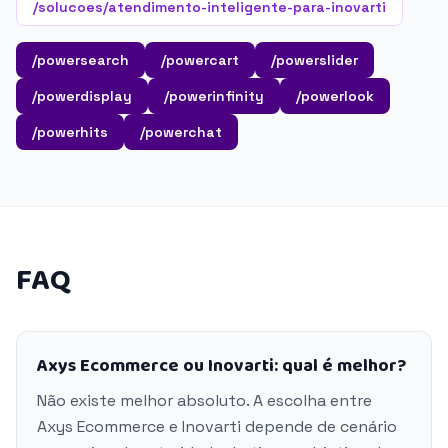
/solucoes/atendimento-inteligente-para-inovarti
/powersearch
/powercart
/powerslider
/powerdisplay
/powerinfinity
/powerlook
/powerhits
/powerchat
FAQ
Axys Ecommerce ou Inovarti: qual é melhor?
Não existe melhor absoluto. A escolha entre
Axys Ecommerce e Inovarti depende de cenário