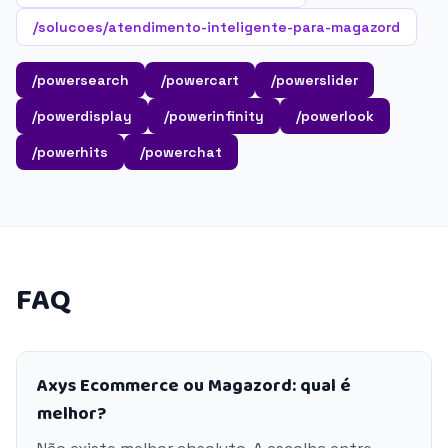
/solucoes/atendimento-inteligente-para-magazord
/powersearch
/powercart
/powerslider
/powerdisplay
/powerinfinity
/powerlook
/powerhits
/powerchat
FAQ
Axys Ecommerce ou Magazord: qual é
melhor?