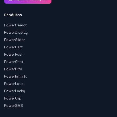
Produtos
PowerSearch
PowerDisplay
PowerSlider
PowerCart
PowerPush
PowerChat
PowerHits
PowerInfinity
PowerLook
PowerLucky
PowerClip
PowerSMS