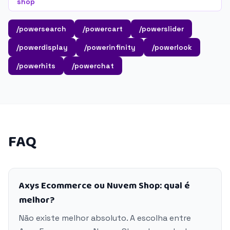
shop
/powersearch
/powercart
/powerslider
/powerdisplay
/powerinfinity
/powerlook
/powerhits
/powerchat
FAQ
Axys Ecommerce ou Nuvem Shop: qual é
melhor?
Não existe melhor absoluto. A escolha entre