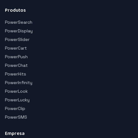
Produtos
PowerSearch
PowerDisplay
PowerSlider
PowerCart
PowerPush
PowerChat
PowerHits
PowerInfinity
PowerLook
PowerLucky
PowerClip
PowerSMS
Empresa