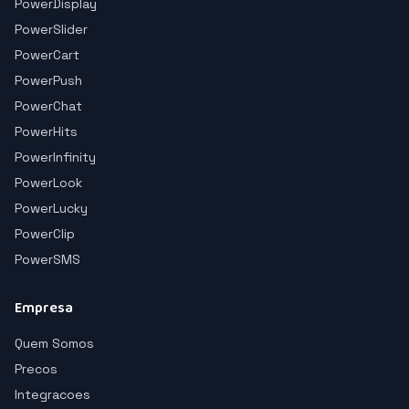
PowerDisplay
PowerSlider
PowerCart
PowerPush
PowerChat
PowerHits
PowerInfinity
PowerLook
PowerLucky
PowerClip
PowerSMS
Empresa
Quem Somos
Precos
Integracoes