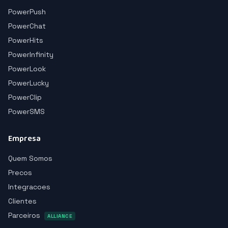
PowerPush
PowerChat
PowerHits
PowerInfinity
PowerLook
PowerLucky
PowerClip
PowerSMS
Empresa
Quem Somos
Precos
Integracoes
Clientes
Parceiros
ALLIANCE