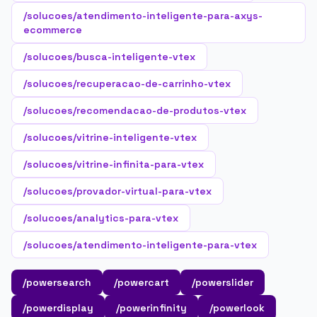
/solucoes/atendimento-inteligente-para-axys-
ecommerce
/solucoes/busca-inteligente-vtex
/solucoes/recuperacao-de-carrinho-vtex
/solucoes/recomendacao-de-produtos-vtex
/solucoes/vitrine-inteligente-vtex
/solucoes/vitrine-infinita-para-vtex
/solucoes/provador-virtual-para-vtex
/solucoes/analytics-para-vtex
/solucoes/atendimento-inteligente-para-vtex
/powersearch
/powercart
/powerslider
/powerdisplay
/powerinfinity
/powerlook