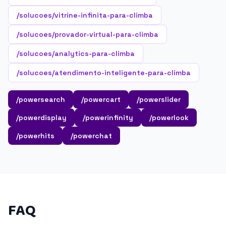
/solucoes/vitrine-infinita-para-climba
/solucoes/provador-virtual-para-climba
/solucoes/analytics-para-climba
/solucoes/atendimento-inteligente-para-climba
/powersearch
/powercart
/powerslider
/powerdisplay
/powerinfinity
/powerlook
/powerhits
/powerchat
FAQ