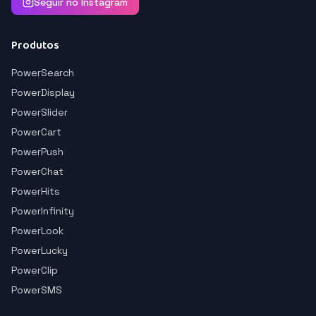
Seguir no Instagram
Produtos
PowerSearch
PowerDisplay
PowerSlider
PowerCart
PowerPush
PowerChat
PowerHits
PowerInfinity
PowerLook
PowerLucky
PowerClip
PowerSMS