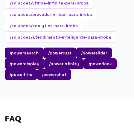
/solucoes/vitrine-infinita-para-irroba
/solucoes/provador-virtual-para-irroba
/solucoes/analytics-para-irroba
/solucoes/atendimento-inteligente-para-irroba
/powersearch
/powercart
/powerslider
/powerdisplay
/powerinfinity
/powerlook
/powerhits
/powerchat
FAQ