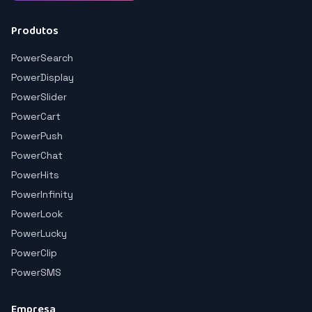
Produtos
PowerSearch
PowerDisplay
PowerSlider
PowerCart
PowerPush
PowerChat
PowerHits
PowerInfinity
PowerLook
PowerLucky
PowerClip
PowerSMS
Empresa