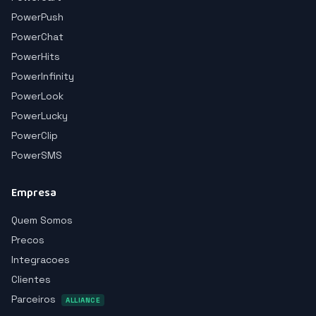
PowerPush
PowerChat
PowerHits
PowerInfinity
PowerLook
PowerLucky
PowerClip
PowerSMS
Empresa
Quem Somos
Precos
Integracoes
Clientes
Parceiros
ALLIANCE