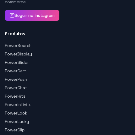
commerce.
Seguir no Instagram
Produtos
PowerSearch
PowerDisplay
PowerSlider
PowerCart
PowerPush
PowerChat
PowerHits
PowerInfinity
PowerLook
PowerLucky
PowerClip