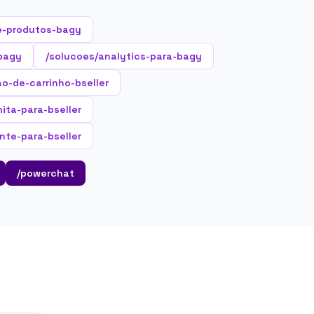
e-produtos-bagy
-bagy
/solucoes/analytics-para-bagy
o-de-carrinho-bseller
nita-para-bseller
nte-para-bseller
/powerchat