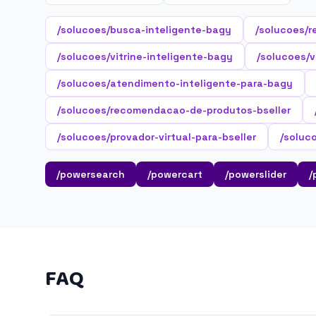
/solucoes/busca-inteligente-bagy
/solucoes/r
/solucoes/vitrine-inteligente-bagy
/solucoes/v
/solucoes/atendimento-inteligente-para-bagy
/solucoes/recomendacao-de-produtos-bseller
/solucoes/provador-virtual-para-bseller
/soluc
/powersearch
/powercart
/powerslider
/
FAQ