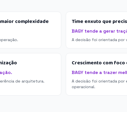
e maior complexidade
Time enxuto que preci
BAGY tende a gerar traç
operação.
A decisão foi orientada por
mização
Crescimento com foco e
ação.
BAGY tende a trazer melh
derência de arquitetura.
A decisão foi orientada por 
operacional.