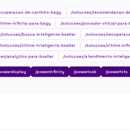
ecuperacao-de-carrinho-bagy
/solucoes/recomendacao-d
itrine-infinita-para-bagy
/solucoes/provador-virtual-para
/solucoes/busca-inteligente-bseller
/solucoes/recuperaca
/solucoes/vitrine-inteligente-bseller
/solucoes/vitrine-infi
oes/analytics-para-bseller
/solucoes/atendimento-intelige
powerdisplay
/powerinfinity
/powerlook
/powerhits