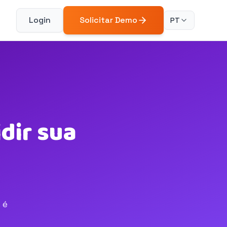
Login
Solicitar Demo
PT
dir sua
 é