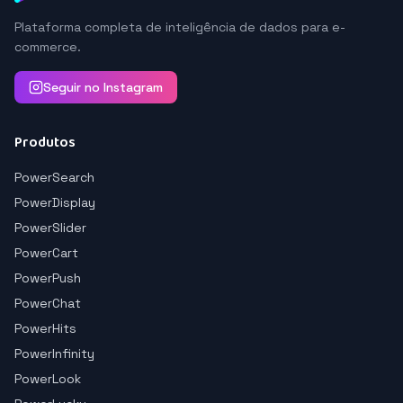
Plataforma completa de inteligência de dados para e-
commerce.
Seguir no Instagram
Produtos
PowerSearch
PowerDisplay
PowerSlider
PowerCart
PowerPush
PowerChat
PowerHits
PowerInfinity
PowerLook