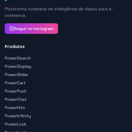
Plataforma completa de inteligência de dados para e-
commerce.
Seguir no Instagram
Produtos
PowerSearch
PowerDisplay
PowerSlider
PowerCart
PowerPush
PowerChat
PowerHits
PowerInfinity
PowerLook