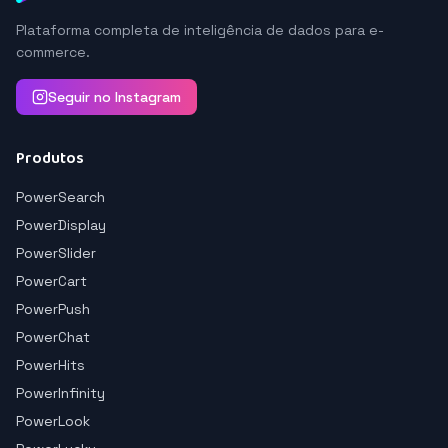
Plataforma completa de inteligência de dados para e-
commerce.
Seguir no Instagram
Produtos
PowerSearch
PowerDisplay
PowerSlider
PowerCart
PowerPush
PowerChat
PowerHits
PowerInfinity
PowerLook