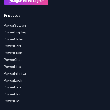
Seguir no Instagram
Produtos
PowerSearch
PowerDisplay
PowerSlider
PowerCart
PowerPush
PowerChat
PowerHits
PowerInfinity
PowerLook
PowerLucky
PowerClip
PowerSMS