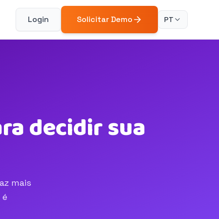
Login
Solicitar Demo
PT
a decidir sua
az mais
 é