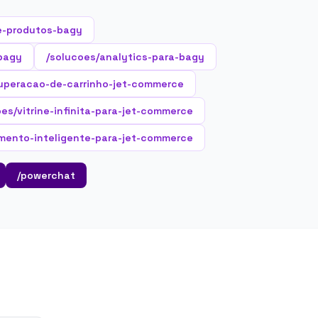
e-produtos-bagy
-bagy
/solucoes/analytics-para-bagy
cuperacao-de-carrinho-jet-commerce
oes/vitrine-infinita-para-jet-commerce
mento-inteligente-para-jet-commerce
/powerchat