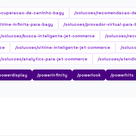
ecuperacao-de-carrinho-bagy
/solucoes/recomendacao-d
itrine-infinita-para-bagy
/solucoes/provador-virtual-para
/solucoes/busca-inteligente-jet-commerce
/solucoes/re
ce
/solucoes/vitrine-inteligente-jet-commerce
/soluc
/solucoes/analytics-para-jet-commerce
/solucoes/atendi
powerdisplay
/powerinfinity
/powerlook
/powerhits