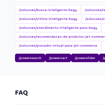
/solucoes/busca-inteligente-bagy
/solucoes/r
/solucoes/vitrine-inteligente-bagy
/solucoes/v
/solucoes/atendimento-inteligente-para-bagy
/solucoes/recomendacao-de-produtos-jet-commer
/solucoes/provador-virtual-para-jet-commerce
/powersearch
/powercart
/powerslider
/
FAQ