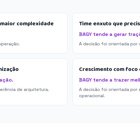
e maior complexidade
Time enxuto que preci
BAGY tende a gerar traç
operação.
A decisão foi orientada por
mização
Crescimento com foco e
ação.
BAGY tende a trazer melh
derência de arquitetura.
A decisão foi orientada por 
operacional.