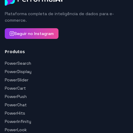
Plataforma completa de inteligência de dados para e-
commerce.
Seguir no Instagram
Produtos
PowerSearch
PowerDisplay
PowerSlider
PowerCart
PowerPush
PowerChat
PowerHits
PowerInfinity
PowerLook