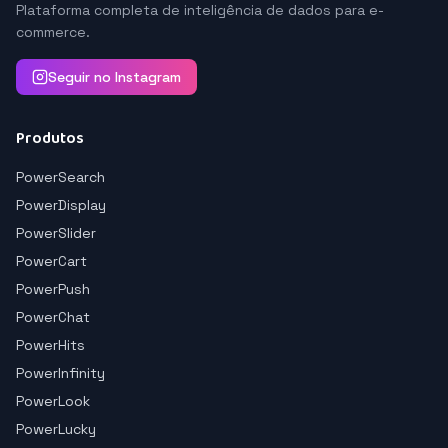
Plataforma completa de inteligência de dados para e-
commerce.
Seguir no Instagram
Produtos
PowerSearch
PowerDisplay
PowerSlider
PowerCart
PowerPush
PowerChat
PowerHits
PowerInfinity
PowerLook
PowerLucky