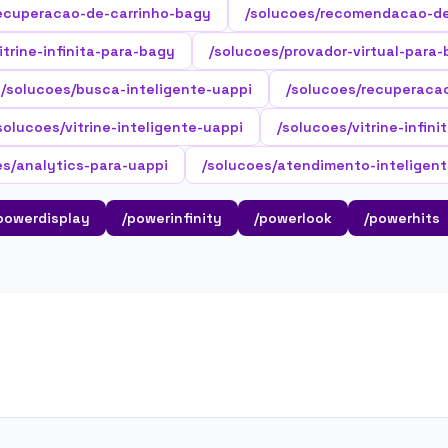
ecuperacao-de-carrinho-bagy
/solucoes/recomendacao-d
itrine-infinita-para-bagy
/solucoes/provador-virtual-para
/solucoes/busca-inteligente-uappi
/solucoes/recuperaca
solucoes/vitrine-inteligente-uappi
/solucoes/vitrine-infini
es/analytics-para-uappi
/solucoes/atendimento-inteligent
powerdisplay
/powerinfinity
/powerlook
/powerhits