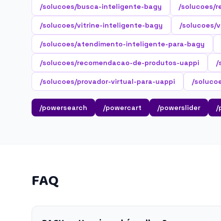
/solucoes/busca-inteligente-bagy
/solucoes/r
/solucoes/vitrine-inteligente-bagy
/solucoes/v
/solucoes/atendimento-inteligente-para-bagy
/solucoes/recomendacao-de-produtos-uappi
/
/solucoes/provador-virtual-para-uappi
/soluco
/powersearch
/powercart
/powerslider
/
FAQ