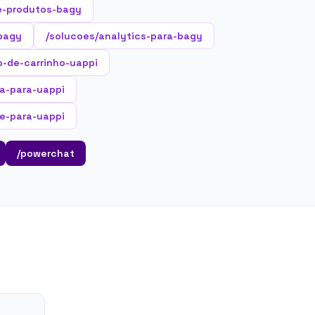
e-produtos-bagy
-bagy
/solucoes/analytics-para-bagy
o-de-carrinho-uappi
ta-para-uappi
e-para-uappi
/powerchat