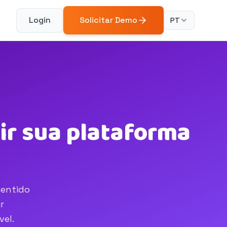
Login
Solicitar Demo
PT
ir sua plataforma
sentido
r
vel.