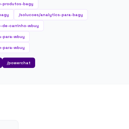
e-produtos-bagy
-bagy
/solucoes/analytics-para-bagy
o-de-carrinho-wbuy
ta-para-wbuy
te-para-wbuy
/powerchat