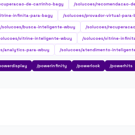
ecuperacao-de-carrinho-bagy
/solucoes/recomendacao-d
itrine-infinita-para-bagy
/solucoes/provador-virtual-para
/solucoes/busca-inteligente-wbuy
/solucoes/recuperaca
solucoes/vitrine-inteligente-wbuy
/solucoes/vitrine-infini
es/analytics-para-wbuy
/solucoes/atendimento-inteligen
powerdisplay
/powerinfinity
/powerlook
/powerhits