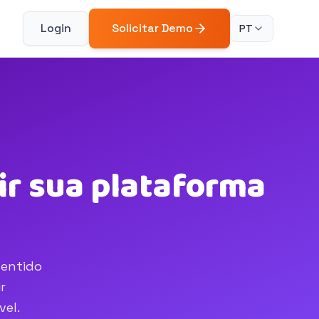
Login
Solicitar Demo
PT
ir sua plataforma
sentido
r
vel.