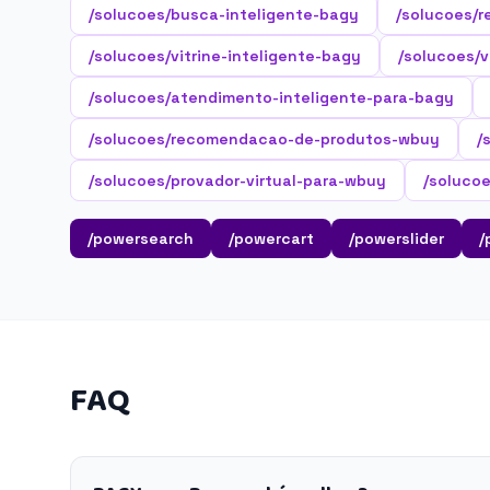
/solucoes/busca-inteligente-bagy
/solucoes/r
/solucoes/vitrine-inteligente-bagy
/solucoes/v
/solucoes/atendimento-inteligente-para-bagy
/solucoes/recomendacao-de-produtos-wbuy
/
/solucoes/provador-virtual-para-wbuy
/soluco
/powersearch
/powercart
/powerslider
/
FAQ