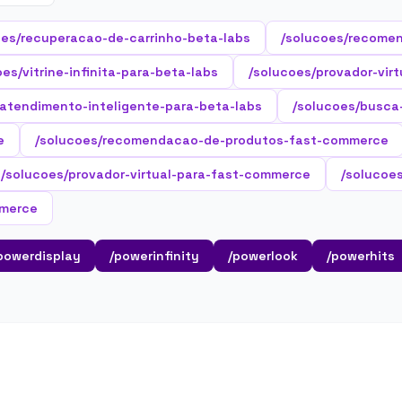
oes/recuperacao-de-carrinho-beta-labs
/solucoes/recome
oes/vitrine-infinita-para-beta-labs
/solucoes/provador-virt
/atendimento-inteligente-para-beta-labs
/solucoes/busca
e
/solucoes/recomendacao-de-produtos-fast-commerce
/solucoes/provador-virtual-para-fast-commerce
/solucoe
mmerce
powerdisplay
/powerinfinity
/powerlook
/powerhits