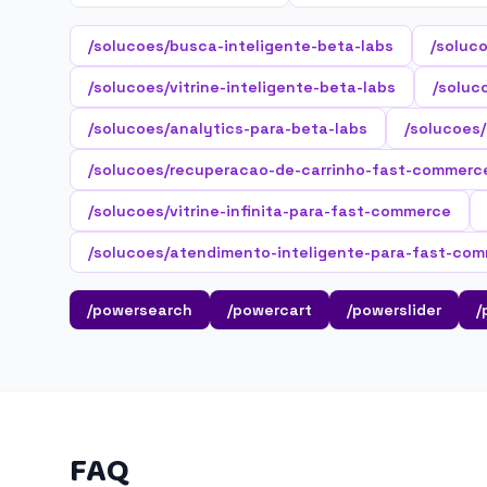
/solucoes/busca-inteligente-beta-labs
/soluc
/solucoes/vitrine-inteligente-beta-labs
/soluc
/solucoes/analytics-para-beta-labs
/solucoes
/solucoes/recuperacao-de-carrinho-fast-commerc
/solucoes/vitrine-infinita-para-fast-commerce
/solucoes/atendimento-inteligente-para-fast-co
/powersearch
/powercart
/powerslider
/
FAQ