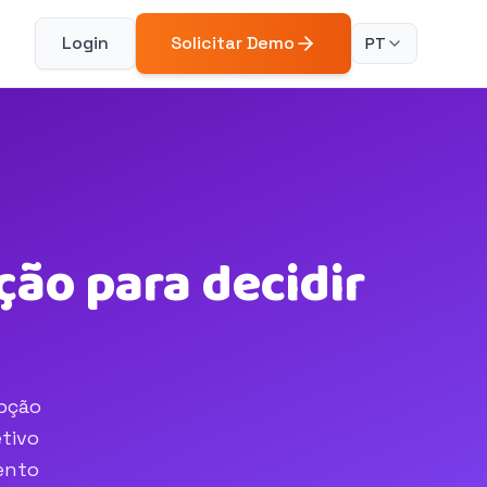
Login
Solicitar Demo
PT
ão para decidir
opção
tivo
ento