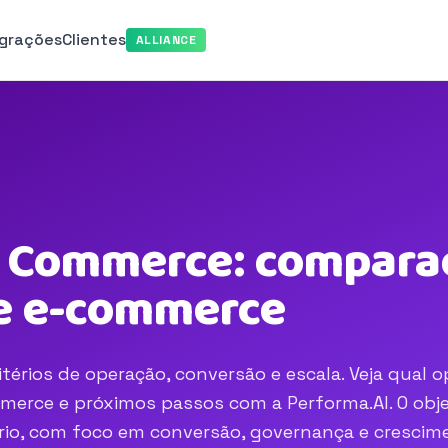
egrações
Clientes
ALLIANCE
t Commerce: comparaç
e e-commerce
érios de operação, conversão e escala. Veja qual 
merce e próximos passos com a Performa.AI. O obje
nário, com foco em conversão, governança e crescim