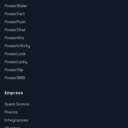
PowerSlider
PowerCart
PowerPush
PowerChat
PowerHits
PowerInfinity
PowerLook
PowerLucky
PowerClip
PowerSMS
Empresa
Quem Somos
Precos
Integracoes