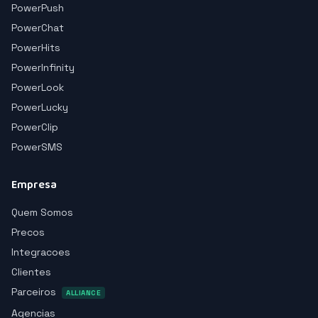
PowerPush
PowerChat
PowerHits
PowerInfinity
PowerLook
PowerLucky
PowerClip
PowerSMS
Empresa
Quem Somos
Precos
Integracoes
Clientes
Parceiros
ALLIANCE
Agencias