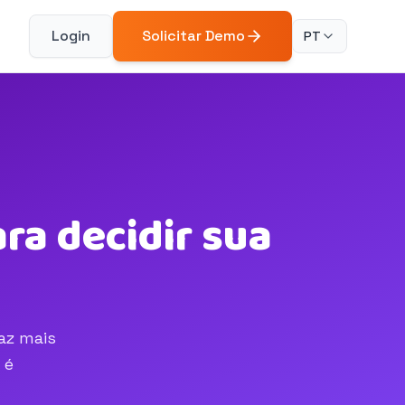
Login
Solicitar Demo
PT
ra decidir sua
az mais
 é