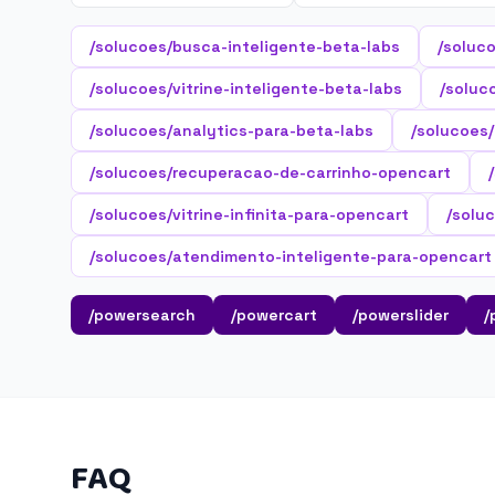
/solucoes/busca-inteligente-beta-labs
/soluc
/solucoes/vitrine-inteligente-beta-labs
/soluc
/solucoes/analytics-para-beta-labs
/solucoes
/solucoes/recuperacao-de-carrinho-opencart
/solucoes/vitrine-infinita-para-opencart
/solu
/solucoes/atendimento-inteligente-para-opencart
/powersearch
/powercart
/powerslider
/
FAQ