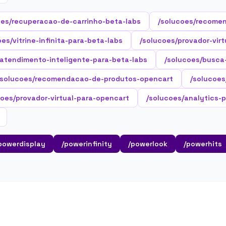
oes/recuperacao-de-carrinho-beta-labs
/solucoes/recome
oes/vitrine-infinita-para-beta-labs
/solucoes/provador-virt
/atendimento-inteligente-para-beta-labs
/solucoes/busca
/solucoes/recomendacao-de-produtos-opencart
/solucoes
coes/provador-virtual-para-opencart
/solucoes/analytics-
powerdisplay
/powerinfinity
/powerlook
/powerhits