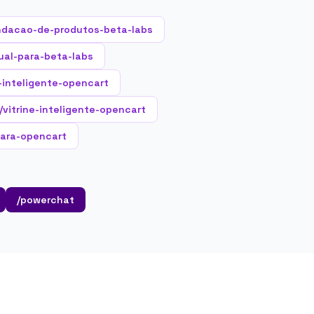
ndacao-de-produtos-beta-labs
ual-para-beta-labs
-inteligente-opencart
/vitrine-inteligente-opencart
para-opencart
/powerchat