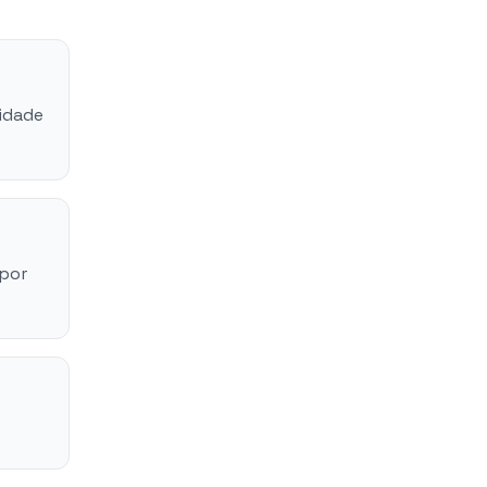
ridade
 por