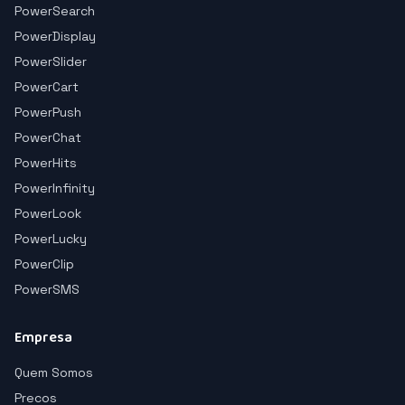
PowerSearch
PowerDisplay
PowerSlider
PowerCart
PowerPush
PowerChat
PowerHits
PowerInfinity
PowerLook
PowerLucky
PowerClip
PowerSMS
Empresa
Quem Somos
Precos