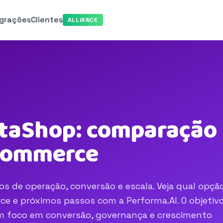
egrações
Clientes
ALLIANCE
staShop: comparação 
-commerce
s de operação, conversão e escala. Veja qual opçã
e e próximos passos com a Performa.AI. O objetivo
com foco em conversão, governança e crescimento