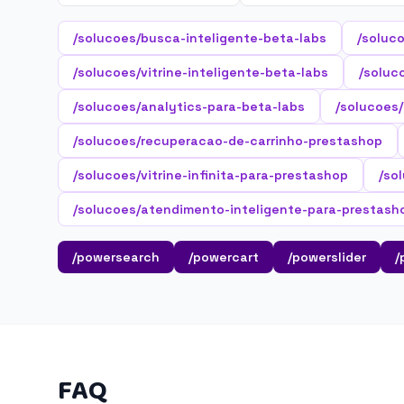
/solucoes/busca-inteligente-beta-labs
/soluc
/solucoes/vitrine-inteligente-beta-labs
/soluc
/solucoes/analytics-para-beta-labs
/solucoes
/solucoes/recuperacao-de-carrinho-prestashop
/solucoes/vitrine-infinita-para-prestashop
/so
/solucoes/atendimento-inteligente-para-prestash
/powersearch
/powercart
/powerslider
/
FAQ