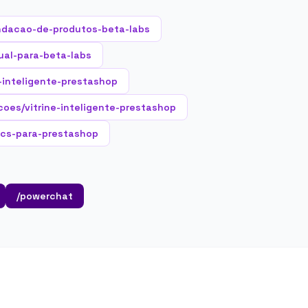
ndacao-de-produtos-beta-labs
ual-para-beta-labs
-inteligente-prestashop
coes/vitrine-inteligente-prestashop
ics-para-prestashop
/powerchat