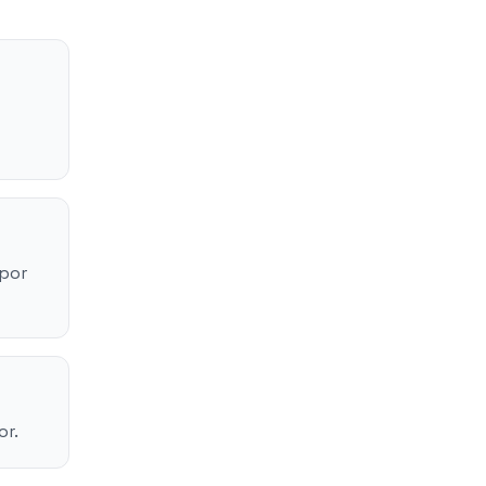
 por
or.