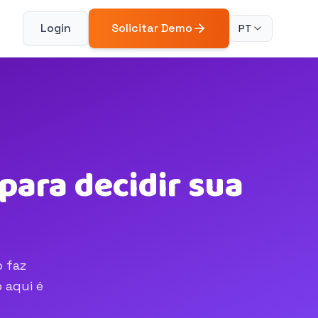
Login
Solicitar Demo
PT
para decidir sua
o faz
 aqui é