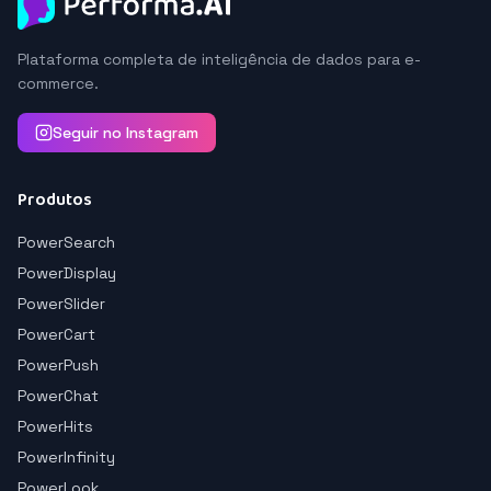
Plataforma completa de inteligência de dados para e-
commerce.
Seguir no Instagram
Produtos
PowerSearch
PowerDisplay
PowerSlider
PowerCart
PowerPush
PowerChat
PowerHits
PowerInfinity
PowerLook