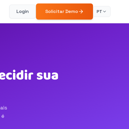
Login
Solicitar Demo
PT
ecidir sua
ais
 é