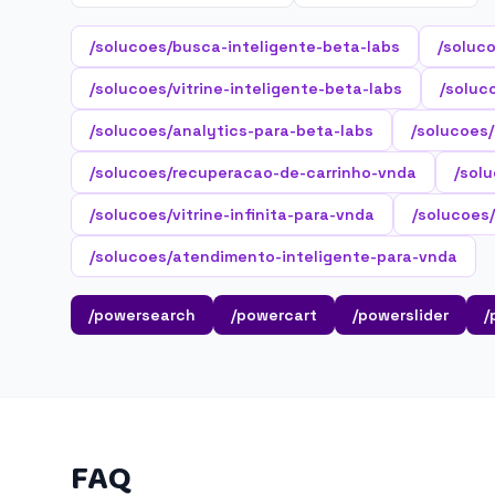
/solucoes/busca-inteligente-beta-labs
/soluc
/solucoes/vitrine-inteligente-beta-labs
/soluc
/solucoes/analytics-para-beta-labs
/solucoes
/solucoes/recuperacao-de-carrinho-vnda
/sol
/solucoes/vitrine-infinita-para-vnda
/solucoes/
/solucoes/atendimento-inteligente-para-vnda
/powersearch
/powercart
/powerslider
/
FAQ