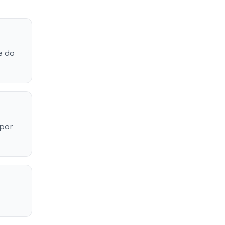
e do
 por