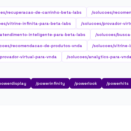
oes/recuperacao-de-carrinho-beta-labs
/solucoes/recome
oes/vitrine-infinita-para-beta-labs
/solucoes/provador-virt
/atendimento-inteligente-para-beta-labs
/solucoes/busca
ucoes/recomendacao-de-produtos-vnda
/solucoes/vitrine-
provador-virtual-para-vnda
/solucoes/analytics-para-vnd
powerdisplay
/powerinfinity
/powerlook
/powerhits