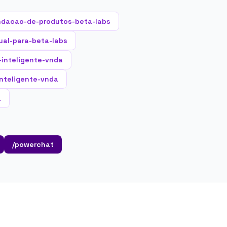
ndacao-de-produtos-beta-labs
ual-para-beta-labs
-inteligente-vnda
inteligente-vnda
a
/powerchat