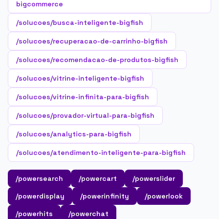
bigcommerce
/solucoes/busca-inteligente-bigfish
/solucoes/recuperacao-de-carrinho-bigfish
/solucoes/recomendacao-de-produtos-bigfish
/solucoes/vitrine-inteligente-bigfish
/solucoes/vitrine-infinita-para-bigfish
/solucoes/provador-virtual-para-bigfish
/solucoes/analytics-para-bigfish
/solucoes/atendimento-inteligente-para-bigfish
/powersearch
/powercart
/powerslider
/powerdisplay
/powerinfinity
/powerlook
/powerhits
/powerchat