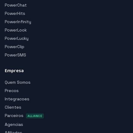
PowerChat
PowerHits
PowerInfinity
PowerLook
PowerLucky
PowerClip
PowerSMS
Empresa
Quem Somos
Precos
Integracoes
Clientes
Parceiros
ALLIANCE
Agencias
Afiliados