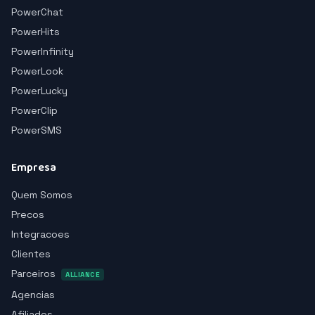
PowerChat
PowerHits
PowerInfinity
PowerLook
PowerLucky
PowerClip
PowerSMS
Empresa
Quem Somos
Precos
Integracoes
Clientes
Parceiros
ALLIANCE
Agencias
Afiliados