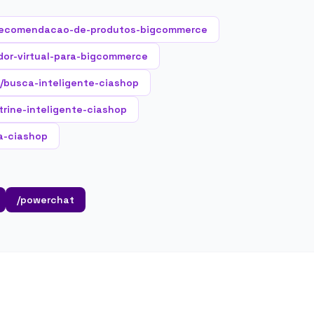
recomendacao-de-produtos-bigcommerce
dor-virtual-para-bigcommerce
/busca-inteligente-ciashop
trine-inteligente-ciashop
a-ciashop
/powerchat