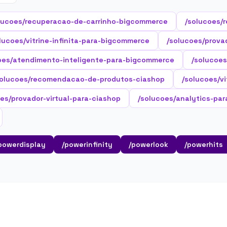
lucoes/recuperacao-de-carrinho-bigcommerce
/solucoes/
lucoes/vitrine-infinita-para-bigcommerce
/solucoes/prova
oes/atendimento-inteligente-para-bigcommerce
/solucoes
solucoes/recomendacao-de-produtos-ciashop
/solucoes/vi
es/provador-virtual-para-ciashop
/solucoes/analytics-par
powerdisplay
/powerinfinity
/powerlook
/powerhits