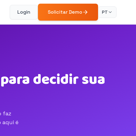
Login
Solicitar Demo
PT
para decidir sua
o faz
 aqui é