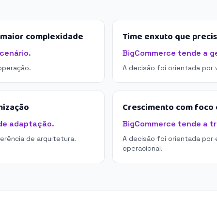
e maior complexidade
Time enxuto que preci
cenário.
BigCommerce tende a ger
operação.
A decisão foi orientada por
mização
Crescimento com foco e
de adaptação.
BigCommerce tende a tra
derência de arquitetura.
A decisão foi orientada por 
operacional.