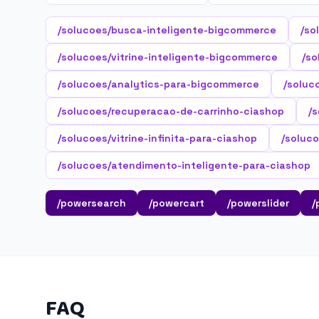
/solucoes/busca-inteligente-bigcommerce
/so
/solucoes/vitrine-inteligente-bigcommerce
/so
/solucoes/analytics-para-bigcommerce
/soluc
/solucoes/recuperacao-de-carrinho-ciashop
/
/solucoes/vitrine-infinita-para-ciashop
/soluco
/solucoes/atendimento-inteligente-para-ciashop
/powersearch
/powercart
/powerslider
/
FAQ