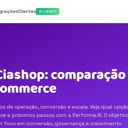
egrações
Clientes
ALLIANCE
iashop: comparação 
-commerce
s de operação, conversão e escala. Veja qual opçã
e e próximos passos com a Performa.AI. O objetivo
com foco em conversão, governança e crescimento