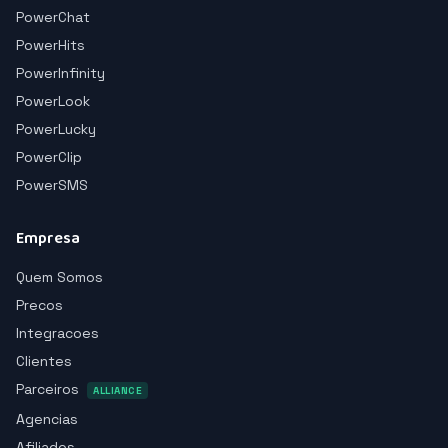
PowerChat
PowerHits
PowerInfinity
PowerLook
PowerLucky
PowerClip
PowerSMS
Empresa
Quem Somos
Precos
Integracoes
Clientes
Parceiros
ALLIANCE
Agencias
Afiliados