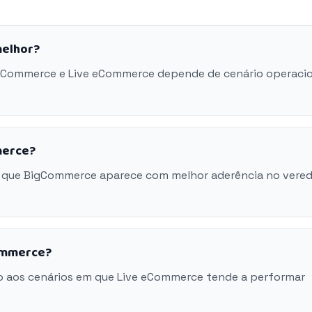
melhor?
BigCommerce e Live eCommerce depende de cenário operacio
merce?
m que BigCommerce aparece com melhor aderência no vered
Commerce?
o aos cenários em que Live eCommerce tende a performar