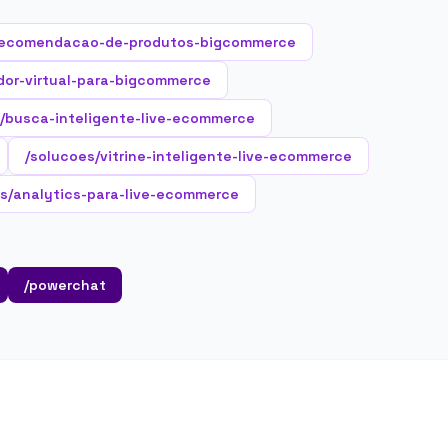
recomendacao-de-produtos-bigcommerce
dor-virtual-para-bigcommerce
/busca-inteligente-live-ecommerce
/solucoes/vitrine-inteligente-live-ecommerce
s/analytics-para-live-ecommerce
/powerchat