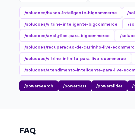
/solucoes/busca-inteligente-bigcommerce
/so
/solucoes/vitrine-inteligente-bigcommerce
/so
/solucoes/analytics-para-bigcommerce
/soluc
/solucoes/recuperacao-de-carrinho-live-ecommer
/solucoes/vitrine-infinita-para-live-ecommerce
/solucoes/atendimento-inteligente-para-live-eco
/powersearch
/powercart
/powerslider
/
FAQ