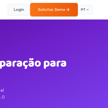
Login
Solicitar Demo
PT
paração para
al
. O