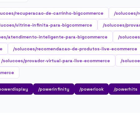
lucoes/recuperacao-de-carrinho-bigcommerce
/solucoes/
lucoes/vitrine-infinita-para-bigcommerce
/solucoes/prova
oes/atendimento-inteligente-para-bigcommerce
/solucoes
ce
/solucoes/recomendacao-de-produtos-live-ecommerce
/solucoes/provador-virtual-para-live-ecommerce
/solucoe
mmerce
powerdisplay
/powerinfinity
/powerlook
/powerhits