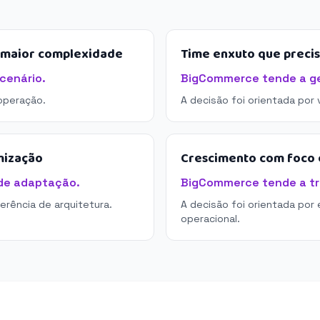
e maior complexidade
Time enxuto que preci
cenário.
BigCommerce tende a ger
operação.
A decisão foi orientada por
mização
Crescimento com foco e
de adaptação.
BigCommerce tende a tra
derência de arquitetura.
A decisão foi orientada por 
operacional.