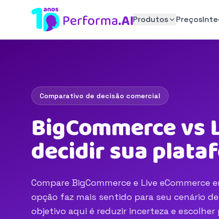
Produtos
Preços
Int
Comparativo de decisão comercial
BigCommerce vs 
decidir sua plat
Compare BigCommerce e Live eCommerce em c
opção faz mais sentido para seu cenário d
objetivo aqui é reduzir incerteza e escolhe