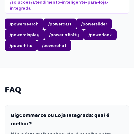
/solucoes/atendimento-inteligente-para-loja-
integrada
/powersearch
/powercart
/powerslider
/powerdisplay
/powerinfinity
/powerlook
/powerhits
/powerchat
FAQ
BigCommerce ou Loja Integrada: qual é
melhor?