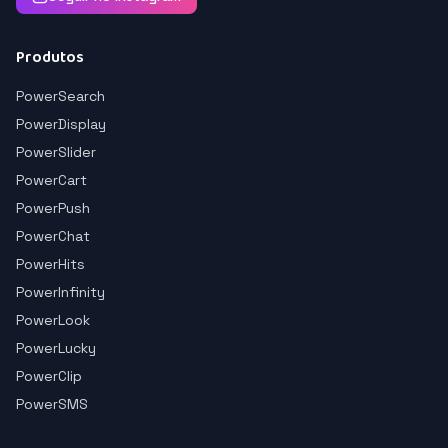
Produtos
PowerSearch
PowerDisplay
PowerSlider
PowerCart
PowerPush
PowerChat
PowerHits
PowerInfinity
PowerLook
PowerLucky
PowerClip
PowerSMS