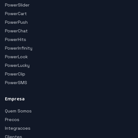
PowerSlider
PowerCart
PowerPush
PowerChat
PowerHits
PowerInfinity
PowerLook
PowerLucky
PowerClip
PowerSMS
Empresa
Quem Somos
Precos
Integracoes
Clientes