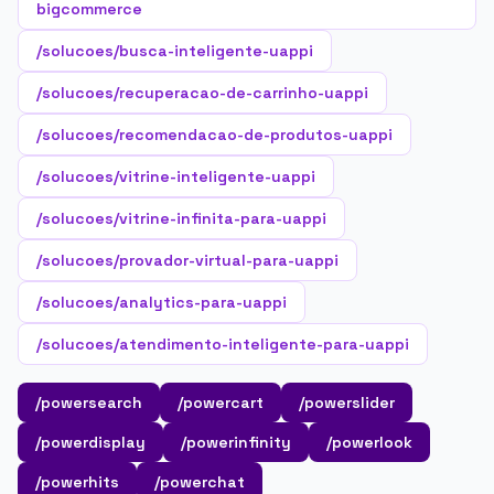
bigcommerce
/solucoes/busca-inteligente-uappi
/solucoes/recuperacao-de-carrinho-uappi
/solucoes/recomendacao-de-produtos-uappi
/solucoes/vitrine-inteligente-uappi
/solucoes/vitrine-infinita-para-uappi
/solucoes/provador-virtual-para-uappi
/solucoes/analytics-para-uappi
/solucoes/atendimento-inteligente-para-uappi
/powersearch
/powercart
/powerslider
/powerdisplay
/powerinfinity
/powerlook
/powerhits
/powerchat