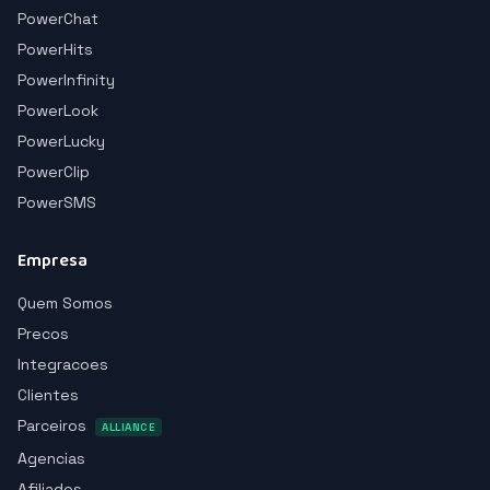
PowerChat
PowerHits
PowerInfinity
PowerLook
PowerLucky
PowerClip
PowerSMS
Empresa
Quem Somos
Precos
Integracoes
Clientes
Parceiros
ALLIANCE
Agencias
Afiliados