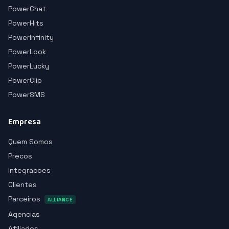
PowerChat
PowerHits
PowerInfinity
PowerLook
PowerLucky
PowerClip
PowerSMS
Empresa
Quem Somos
Precos
Integracoes
Clientes
Parceiros
ALLIANCE
Agencias
Afiliados