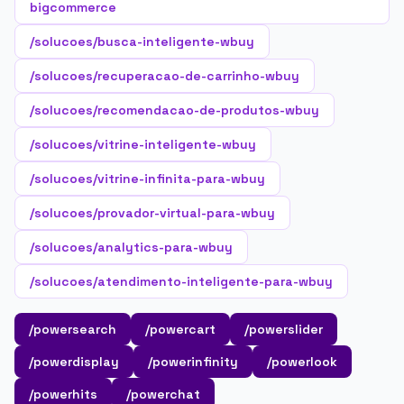
bigcommerce
/solucoes/busca-inteligente-wbuy
/solucoes/recuperacao-de-carrinho-wbuy
/solucoes/recomendacao-de-produtos-wbuy
/solucoes/vitrine-inteligente-wbuy
/solucoes/vitrine-infinita-para-wbuy
/solucoes/provador-virtual-para-wbuy
/solucoes/analytics-para-wbuy
/solucoes/atendimento-inteligente-para-wbuy
/powersearch
/powercart
/powerslider
/powerdisplay
/powerinfinity
/powerlook
/powerhits
/powerchat