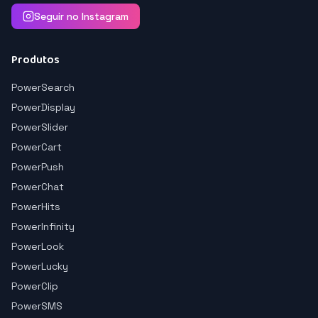
Seguir no Instagram
Produtos
PowerSearch
PowerDisplay
PowerSlider
PowerCart
PowerPush
PowerChat
PowerHits
PowerInfinity
PowerLook
PowerLucky
PowerClip
PowerSMS