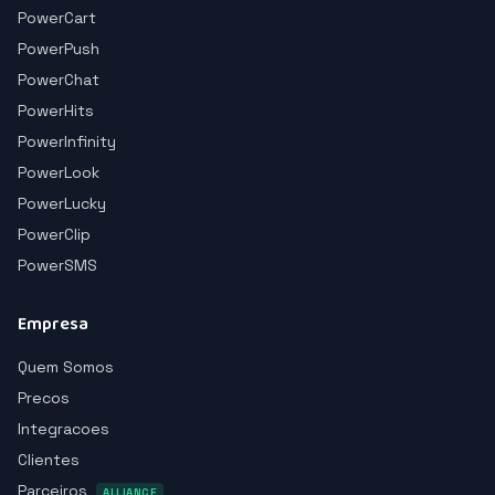
PowerCart
PowerPush
PowerChat
PowerHits
PowerInfinity
PowerLook
PowerLucky
PowerClip
PowerSMS
Empresa
Quem Somos
Precos
Integracoes
Clientes
Parceiros
ALLIANCE