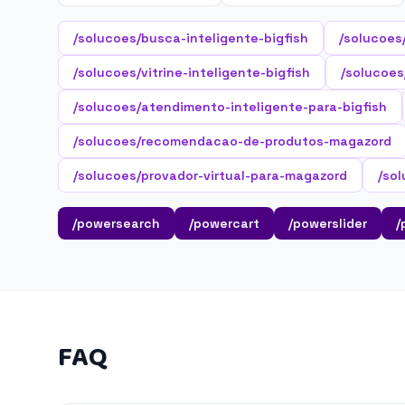
/solucoes/busca-inteligente-bigfish
/solucoes
/solucoes/vitrine-inteligente-bigfish
/solucoes/
/solucoes/atendimento-inteligente-para-bigfish
/solucoes/recomendacao-de-produtos-magazord
/solucoes/provador-virtual-para-magazord
/so
/powersearch
/powercart
/powerslider
/
FAQ