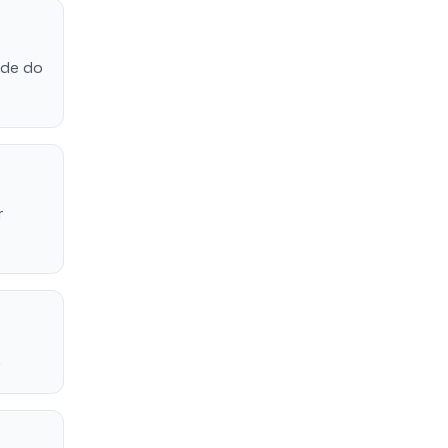
ade do
r
.