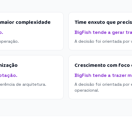
e maior complexidade
Time enxuto que preci
o.
BigFish tende a gerar tr
operação.
A decisão foi orientada por
mização
Crescimento com foco e
ptação.
BigFish tende a trazer m
derência de arquitetura.
A decisão foi orientada por 
operacional.