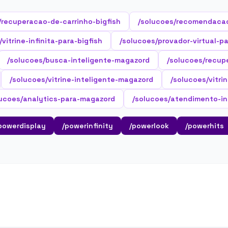
/recuperacao-de-carrinho-bigfish
/solucoes/recomendacao
vitrine-infinita-para-bigfish
/solucoes/provador-virtual-pa
/solucoes/busca-inteligente-magazord
/solucoes/recup
/solucoes/vitrine-inteligente-magazord
/solucoes/vitri
lucoes/analytics-para-magazord
/solucoes/atendimento-in
powerdisplay
/powerinfinity
/powerlook
/powerhits