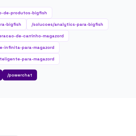
-de-produtos-bigfish
ra-bigfish
/solucoes/analytics-para-bigfish
eracao-de-carrinho-magazord
ne-infinita-para-magazord
teligente-para-magazord
/powerchat