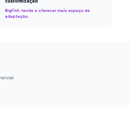
customização
BigFish tende a oferecer mais espaço de
adaptação.
mercial