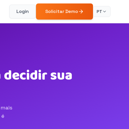
Login
Solicitar Demo
PT
 decidir sua
 mais
 é