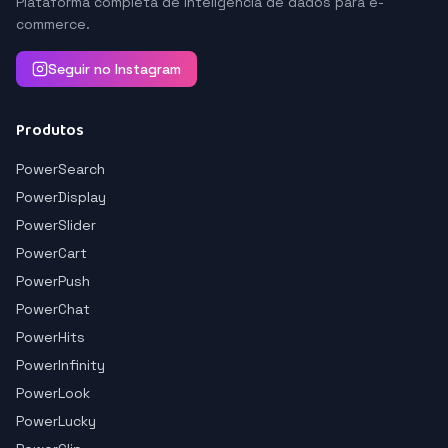
Plataforma completa de inteligência de dados para e-
commerce.
Seguir no Instagram
Produtos
PowerSearch
PowerDisplay
PowerSlider
PowerCart
PowerPush
PowerChat
PowerHits
PowerInfinity
PowerLook
PowerLucky